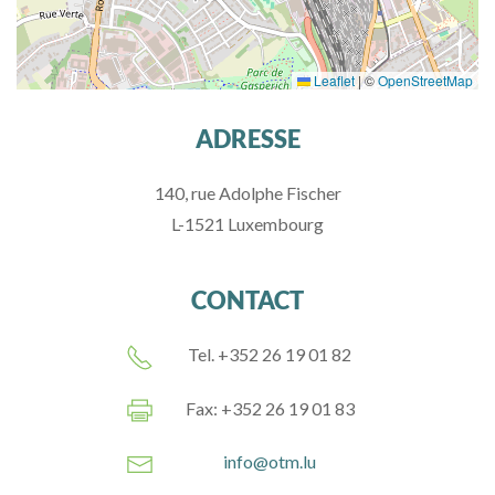
Leaflet
|
©
OpenStreetMap
ADRESSE
140, rue Adolphe Fischer
L-1521 Luxembourg
CONTACT
Tel. +352 26 19 01 82
Fax: +352 26 19 01 83
info@otm.lu