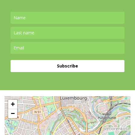
Subscribe
+
−