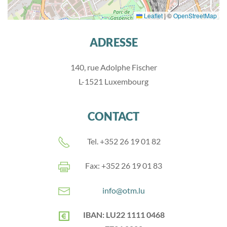
Leaflet
|
©
OpenStreetMap
ADRESSE
140, rue Adolphe Fischer
L-1521 Luxembourg
CONTACT
Tel. +352 26 19 01 82
Fax: +352 26 19 01 83
info@otm.lu
IBAN: LU22 1111 0468