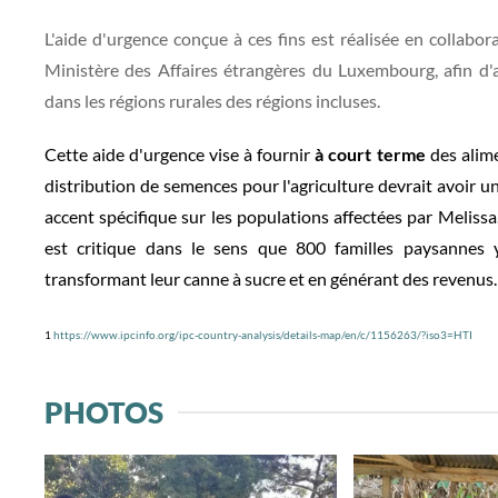
L'aide d'urgence conçue à ces fins est réalisée en collabor
Ministère des Affaires étrangères du Luxembourg, afin d'
dans les régions rurales des régions incluses.
Cette aide d'urgence vise à fournir
à court terme
des alimen
distribution de semences pour l'agriculture devrait avoir 
accent spécifique sur les populations affectées par Melissa.
est critique dans le sens que 800 familles paysannes 
transformant
leur canne à sucr
e et en générant des revenus.
1
https://www.ipcinfo.org/ipc-country-analysis/details-map/en/c/1156263/?iso3=HTI
PHOTOS