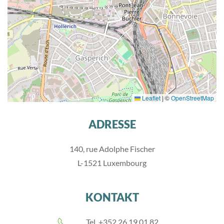
Leaflet
|
©
OpenStreetMap
ADRESSE
140, rue Adolphe Fischer
L-1521 Luxembourg
KONTAKT
Tel. +352 26 19 01 82